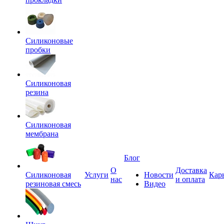
Силиконовые
пробки
Силиконовая
резина
Силиконовая
мембрана
Блог
О
Доставка
Силиконовая
Услуги
Новости
Кар
нас
и оплата
резиновая смесь
Видео