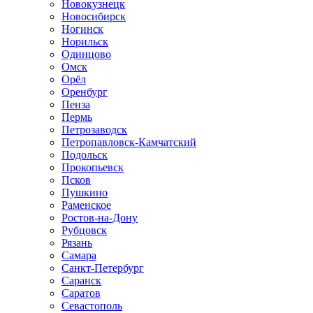
Новокузнецк
Новосибирск
Ногинск
Норильск
Одинцово
Омск
Орёл
Оренбург
Пенза
Пермь
Петрозаводск
Петропавловск-Камчатский
Подольск
Прокопьевск
Псков
Пушкино
Раменское
Ростов-на-Дону
Рубцовск
Рязань
Самара
Санкт-Петербург
Саранск
Саратов
Севастополь