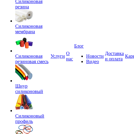
Силиконовая
резина
Силиконовая
мембрана
Блог
О
Доставка
Силиконовая
Услуги
Новости
Кар
нас
и оплата
резиновая смесь
Видео
Шнур
силиконовый
Силиконовый
профиль