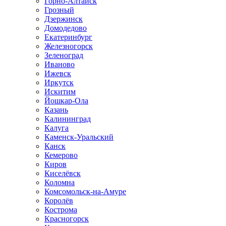
Горно-Алтайск
Грозный
Дзержинск
Домодедово
Екатеринбург
Железногорск
Зеленоград
Иваново
Ижевск
Иркутск
Искитим
Йошкар-Ола
Казань
Калининград
Калуга
Каменск-Уральский
Канск
Кемерово
Киров
Киселёвск
Коломна
Комсомольск-на-Амуре
Королёв
Кострома
Красногорск