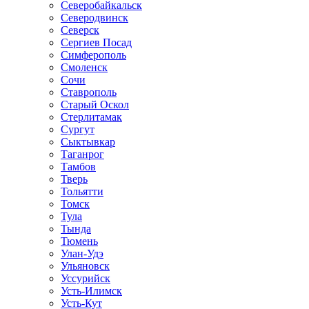
Северобайкальск
Северодвинск
Северск
Сергиев Посад
Симферополь
Смоленск
Сочи
Ставрополь
Старый Оскол
Стерлитамак
Сургут
Сыктывкар
Таганрог
Тамбов
Тверь
Тольятти
Томск
Тула
Тында
Тюмень
Улан-Удэ
Ульяновск
Уссурийск
Усть-Илимск
Усть-Кут