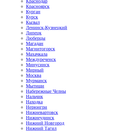
Краснодар
Красноярск
Курган
Курск
Кызыл
Ленинск-Кузнецкий
Липецк
Люберцы
Магадан
Магнитогорск
Махачкала
Междуреченск
Минусинск
Мирный
Москва
Мурманск
Мытищи
Набережные Челны
Нальчик
Находка
Нерюнгри
Нижневартовск
Нижнеудинск
Нижний Новгород
Нижний Тагил