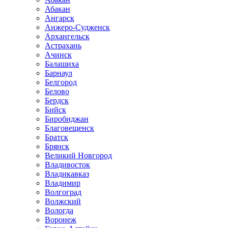
Абакан
Ангарск
Анжеро-Судженск
Архангельск
Астрахань
Ачинск
Балашиха
Барнаул
Белгород
Белово
Бердск
Бийск
Биробиджан
Благовещенск
Братск
Брянск
Великий Новгород
Владивосток
Владикавказ
Владимир
Волгоград
Волжский
Вологда
Воронеж